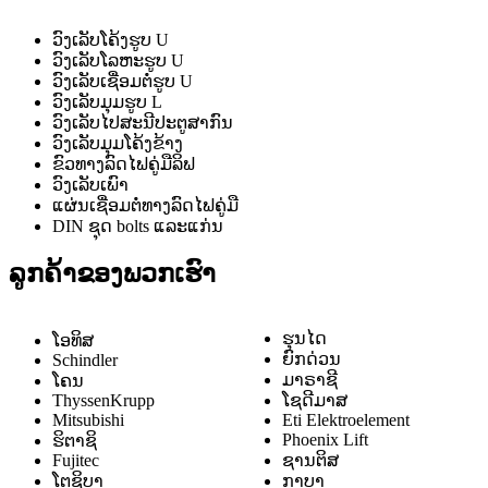
ວົງເລັບໂຄ້ງຮູບ U
ວົງເລັບໂລຫະຮູບ U
ວົງເລັບເຊື່ອມຕໍ່ຮູບ U
ວົງເລັບມຸມຮູບ L
ວົງເລັບໄປສະນີປະຕູສາກົນ
ວົງເລັບມຸມໂຄ້ງຂ້າງ
ຂົວທາງລົດໄຟຄູ່ມືລິຟ
ວົງເລັບເພົາ
ແຜ່ນເຊື່ອມຕໍ່ທາງລົດໄຟຄູ່ມື
DIN ຊຸດ bolts ແລະແກ່ນ
ລູກຄ້າຂອງພວກເຮົາ
ຮຸນໄດ
ໂອທິສ
ຍົກດ່ວນ
Schindler
ມາຣາຊີ
ໂຄນ
ThyssenKrupp
ໂຊດີມາສ
Mitsubishi
Eti Elektroelement
Phoenix Lift
ຮິຕາຊິ
Fujitec
ຊານຕິສ
ໂຕຊິບາ
ກາບາ