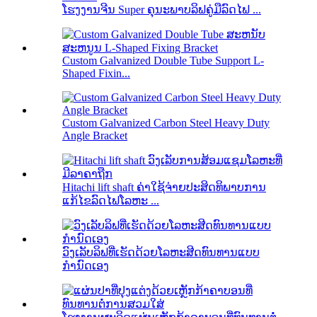
ໂຮງງານຈີນ Super ຄຸນະພາບລິຟຄູ່ມືລົດໄຟ ...
Custom Galvanized Double Tube Support L-
Shaped Fixin...
Custom Galvanized Carbon Steel Heavy Duty
Angle Bracket
Hitachi lift shaft ຄ່າໃຊ້ຈ່າຍປະສິດທິພາບການ
ແກ້ໄຂລົດໄຟໂລຫະ ...
ວົງເລັບລິຟທີ່ເຮັດດ້ວຍໂລຫະສີດທົນທານແບບ
ກຳນົດເອງ