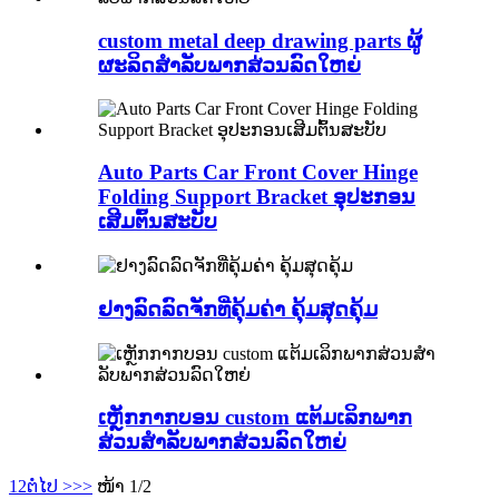
custom metal deep drawing parts ຜູ້
ຜະລິດສໍາລັບພາກສ່ວນລົດໃຫຍ່
Auto Parts Car Front Cover Hinge
Folding Support Bracket ອຸປະກອນ
ເສີມຕົ້ນສະບັບ
ຢາງລົດລົດຈັກທີ່ຄຸ້ມຄ່າ ຄຸ້ມສຸດຄຸ້ມ
ເຫຼັກກາກບອນ custom ແຕ້ມເລິກພາກ
ສ່ວນສໍາລັບພາກສ່ວນລົດໃຫຍ່
1
2
ຕໍ່ໄປ >
>>
ໜ້າ 1/2