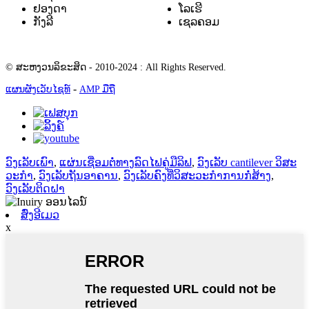
ຢອງດາ
ໂລເຮີ
ກັງລີ
ເຊລຄອມ
© ສະຫງວນລິຂະສິດ - 2010-2024 : All Rights Reserved.
-
ແຜນຜັງເວັບໄຊທ໌
AMP ມືຖື
ວົງເລັບເພົາ
,
ແຜ່ນເຊື່ອມຕໍ່ທາງລົດໄຟຄູ່ມືລິຟ
,
ວົງເລັບ cantilever ວິສະ
ວະກໍາ
,
ວົງເລັບຖັນອາຄານ
,
ວົງເລັບຄົງທີ່ວິສະວະກໍາການກໍ່ສ້າງ
,
ວົງເລັບຕິດຝາ
ສົ່ງອີເມວ
x