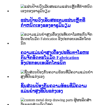
ແຜ່ນປ້າຍວົງເລັບສະແຕມແຜ່ນເຫຼັກທີ່
ກໍາຫນົດເອງຂອງອາລູມິນຽມ
ຄວາມແມ່ນຍໍາສູງເຄື່ອງປະທັບຕາໂລຫະ
ກົນຈັກອັດຕະໂນມັດ Fabrication
ອົງປະກອບເອເລັກໂຕຣນິກ
ຊິ້ນສ່ວນປ້ອງກັນຄວາມຮ້ອນທີ່ມີຄວາມ
ແມ່ນຍໍາສູງທີ່ປັບແຕ່ງເອງ