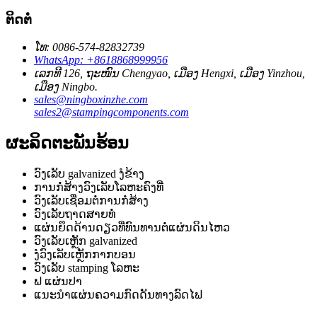
ຕິດຕໍ່
ໂທ: 0086-574-82832739
WhatsApp: +8618868999956
ເລກທີ 126, ຖະໜົນ Chengyao, ເມືອງ Hengxi, ເມືອງ Yinzhou,
ເມືອງ Ningbo.
sales@ningboxinzhe.com
sales2@stampingcomponents.com
ຜະລິດຕະພັນຮ້ອນ
ວົງເລັບ galvanized ງໍຂ້າງ
ການກໍ່ສ້າງວົງເລັບໂລຫະຄົງທີ່
ວົງເລັບເຊື່ອມຕໍ່ການກໍ່ສ້າງ
ວົງເລັບຖາດສາຍທໍ່
ແຜ່ນຍຶດດ້ານດຽວທີ່ທົນທານຕໍ່ແຜ່ນດິນໄຫວ
ວົງເລັບເຫຼັກ galvanized
ງໍວົງເລັບເຫຼັກກາກບອນ
ວົງເລັບ stamping ໂລຫະ
ຟ ແຜ່ນປາ
ແນະນຳແຜ່ນຄວາມກົດດັນທາງລົດໄຟ