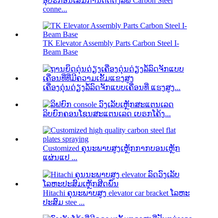
ອຸປະກອນເສີມການຕິດຕັ້ງລິຟ Carbon Steel
conne...
TK Elevator Assembly Parts Carbon Steel I-
Beam Base
ເຄື່ອງດຸ່ນດ່ຽງລໍ້ລົດຈັກແບບເຄື່ອນທີ່ ແຮງສູງ...
ລິບຍົກຄອນໂຊນສະແຕນເລດ ເບຣກໂຄ້ງ...
Customized ຄຸນະພາບສູງເຫຼັກກາກບອນເຫຼັກ
ແຜ່ນແປ ...
Hitachi ຄຸນະພາບສູງ elevator car bracket ໂລຫະ
ປະສົມ stee ...