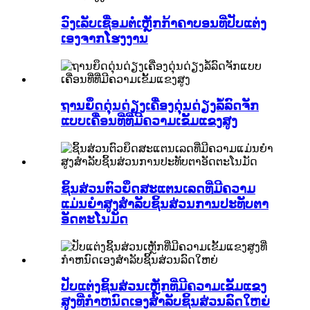
ວົງເລັບເຊື່ອມຕໍ່ເຫຼັກກ້າຄາບອນທີ່ປັບແຕ່ງ
ເອງຈາກໂຮງງານ
ຖານຍຶດດຸ່ນດ່ຽງເຄື່ອງດຸ່ນດ່ຽງລໍ້ລົດຈັກ
ແບບເຄື່ອນທີ່ທີ່ມີຄວາມເຂັ້ມແຂງສູງ
ຊິ້ນສ່ວນຕົວຍຶດສະແຕນເລດທີ່ມີຄວາມ
ແມ່ນຍໍາສູງສໍາລັບຊິ້ນສ່ວນການປະທັບຕາ
ອັດຕະໂນມັດ
ປັບແຕ່ງຊິ້ນສ່ວນເຫຼັກທີ່ມີຄວາມເຂັ້ມແຂງ
ສູງທີ່ກໍາຫນົດເອງສໍາລັບຊິ້ນສ່ວນລົດໃຫຍ່