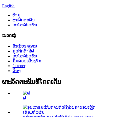
English
ບ້ານ
ຜະລິດຕະພັນ
ອະໄຫລ່ລົດຍົນ
ໝວດໝູ່
ວົງເລັບອາຄານ
ຊຸດຕິດຕັ້ງລິຟ
ອະໄຫລ່ລົດຍົນ
ຊິ້ນສ່ວນເຄື່ອງຈັກ
fastener
ອື່ນໆ
ຜະລິດຕະພັນທີ່ໂດດເດັ່ນ
ຟ