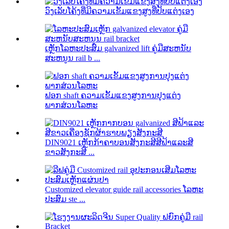
ວົງເລັບໂຄ້ງທີ່ມີຄວາມເຂັ້ມແຂງສູງທີ່ປັບແຕ່ງເອງ
ເຫຼັກໂລຫະປະສົມ galvanized lift ຄູ່ມືສະຫນັບ
ສະຫນູນ rail b ...
ຟອກ shaft ຄວາມເຂັ້ມແຂງສູງການປຸງແຕ່ງ
ພາກສ່ວນໂລຫະ
DIN9021 ເຫຼັກກ້າຄາບອນສັງກະສີສີຟ້າແລະສີ
ຂາວສັງກະສີ ...
Customized elevator guide rail accessories ໂລຫະ
ປະສົມ ste ...