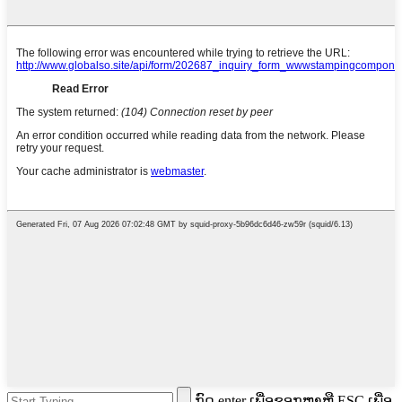
ກົດ enter ເພື່ອຊອກຫາຫຼື ESC ເພື່ອ