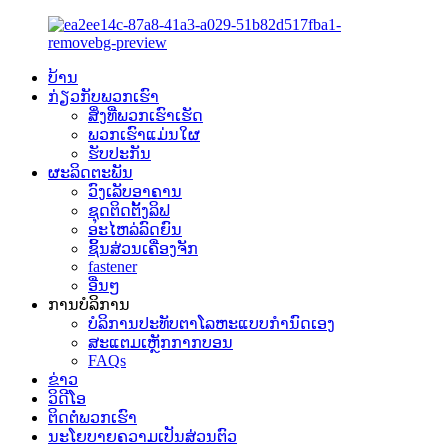
ບ້ານ
ກ່ຽວກັບພວກເຮົາ
ສິ່ງທີ່ພວກເຮົາເຮັດ
ພວກເຮົາແມ່ນໃຜ
ຮັບປະກັນ
ຜະລິດຕະພັນ
ວົງເລັບອາຄານ
ຊຸດຕິດຕັ້ງລິຟ
ອະໄຫລ່ລົດຍົນ
ຊິ້ນສ່ວນເຄື່ອງຈັກ
fastener
ອື່ນໆ
ການບໍລິການ
ບໍລິການປະທັບຕາໂລຫະແບບກຳນົດເອງ
ສະແຕມເຫຼັກກາກບອນ
FAQs
ຂ່າວ
ວິດີໂອ
ຕິດຕໍ່ພວກເຮົາ
ນະໂຍບາຍຄວາມເປັນສ່ວນຕົວ