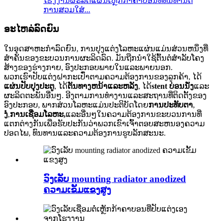
ໂຮງງານຜະລິດແຜ່ນເຫຼັກກ້າຄາບອນທີ່ທົນທານຕໍ່
ການສວມໃສ່...
ອະໄຫລ່ລົດຍົນ
ໃນອຸດສາຫະກໍາລົດຍົນ, ການປຸງແຕ່ງໂລຫະແຜ່ນແມ່ນສ່ວນຫນຶ່ງທີ່
ສໍາຄັນຂອງຂະບວນການຜະລິດລົດ. ມັນຖືກນໍາໃຊ້ຕົ້ນຕໍສໍາລັບໂຄງ
ສ້າງຂອງຮ່າງກາຍ, ອົງປະກອບພາຍໃນແລະພາຍນອກ.
ພວກເຮົາປັບແຕ່ງຝາກະເປົ໋າຕາມຄວາມຕ້ອງການຂອງລູກຄ້າ, ໄດ້
ແຜ່ນປັບປຸງປະຕູ
, ໄດ້
ຕັນທາງຫນ້າແລະຫລັງ
, ໄດ້
stent ບ່ອນນັ່ງ
ແລະ
ຜະລິດຕະພັນອື່ນໆ. ອີງຕາມການທໍາງານແລະສະຖານທີ່ຕິດຕັ້ງຂອງ
ອົງປະກອບ, ພາກສ່ວນໂລຫະແມ່ນປະຕິບັດໂດຍ
ການປະທັບຕາ
,
ງໍ
,
ການເຊື່ອມໂລຫະ,
ແລະອື່ນໆໃນຄວາມຕ້ອງການຂະບວນການທີ່
ແຕກຕ່າງກັນເພື່ອຮັບປະກັນວ່າພວກເຂົາເຈົ້າຕອບສະຫນອງຄວາມ
ປອດໄພ, ທົນທານແລະຄວາມຕ້ອງການຮູບລັກສະນະ.
ວົງເລັບ mounting radiator anodized
ຄວາມເຂັ້ມແຂງສູງ